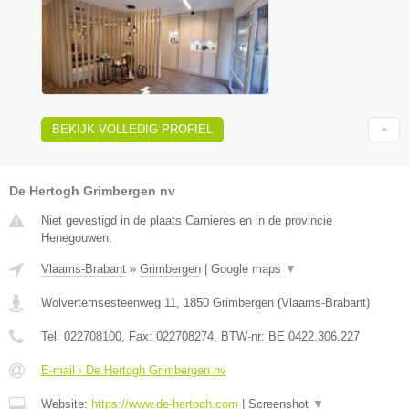
BEKIJK VOLLEDIG PROFIEL
De Hertogh Grimbergen nv
Niet gevestigd in de plaats Carnieres en in de provincie
Henegouwen.
Vlaams-Brabant
»
Grimbergen
|
Google maps
▼
Wolvertemsesteenweg 11
,
1850
Grimbergen
(
Vlaams-Brabant
)
Tel:
022708100
, Fax:
022708274
, BTW-nr:
BE 0422.306.227
E-mail › De Hertogh Grimbergen nv
Website:
https://www.de-hertogh.com
|
Screenshot
▼