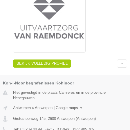
BEKIJK VOLLEDIG PROFIEL
Koh-I-Noor begrafenissen Kohinoor
Niet gevestigd in de plaats Carnieres en in de provincie
Henegouwen.
Antwerpen
»
Antwerpen
|
Google maps
▼
Grotesteenweg 145
,
2600
Antwerpen
(
Antwerpen
)
Tel:
03 239 44 44
, Fax:
-
, BTW-nr:
0477.405.789