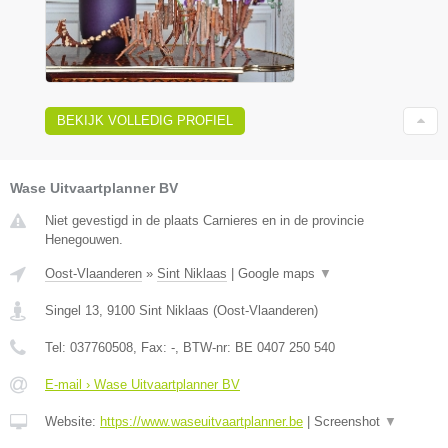
BEKIJK VOLLEDIG PROFIEL
Wase Uitvaartplanner BV
Niet gevestigd in de plaats Carnieres en in de provincie
Henegouwen.
Oost-Vlaanderen
»
Sint Niklaas
|
Google maps
▼
Singel 13
,
9100
Sint Niklaas
(
Oost-Vlaanderen
)
Tel:
037760508
, Fax:
-
, BTW-nr:
BE 0407 250 540
E-mail › Wase Uitvaartplanner BV
Website:
https://www.waseuitvaartplanner.be
|
Screenshot
▼