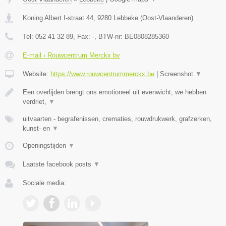
Koning Albert I-straat 44
,
9280
Lebbeke
(
Oost-Vlaanderen
)
Tel:
052 41 32 89
, Fax:
-
, BTW-nr:
BE0808285360
E-mail › Rouwcentrum Merckx bv
Website:
https://www.rouwcentrummerckx.be
|
Screenshot
▼
Een overlijden brengt ons emotioneel uit evenwicht, we hebben
verdriet,
▼
uitvaarten - begrafenissen, crematies, rouwdrukwerk, grafzerken,
kunst- en
▼
Openingstijden
▼
Laatste facebook posts
▼
Sociale media: