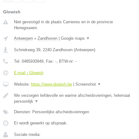
Glowish
Niet gevestigd in de plaats Carnieres en in de provincie
Henegouwen.
Antwerpen
»
Zandhoven
|
Google maps
▼
Schriekweg 39
,
2240
Zandhoven
(
Antwerpen
)
Tel:
0485930949
, Fax:
-
, BTW-nr:
-
E-mail › Glowish
Website:
https://www.glowish.be
|
Screenshot
▼
We verzorgen liefdevolle en warme afscheidsvieringen, helemaal
persoonlijk
▼
Diensten: Persoonlijke afscheidsvieringen
Er wordt gewerkt op afspraak.
Sociale media: