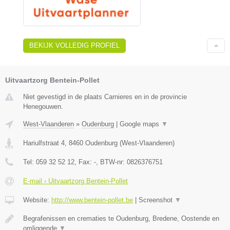
BEKIJK VOLLEDIG PROFIEL
Uitvaartzorg Bentein-Pollet
Niet gevestigd in de plaats Carnieres en in de provincie
Henegouwen.
West-Vlaanderen
»
Oudenburg
|
Google maps
▼
Hariulfstraat 4
,
8460
Oudenburg
(
West-Vlaanderen
)
Tel:
059 32 52 12
, Fax:
-
, BTW-nr:
0826376751
E-mail › Uitvaartzorg Bentein-Pollet
Website:
http://www.bentein-pollet.be
|
Screenshot
▼
Begrafenissen en crematies te Oudenburg, Bredene, Oostende en
omliggende
▼