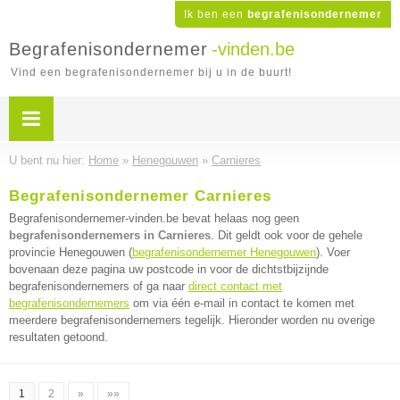
Ik ben een
begrafenisondernemer
Begrafenisondernemer
-vinden.be
Vind een begrafenisondernemer bij u in de buurt!
U bent nu hier:
Home
»
Henegouwen
»
Carnieres
Begrafenisondernemer Carnieres
Begrafenisondernemer-vinden.be bevat helaas nog geen
begrafenisondernemers in Carnieres
. Dit geldt ook voor de gehele
provincie Henegouwen (
begrafenisondernemer Henegouwen
). Voer
bovenaan deze pagina uw postcode in voor de dichtstbijzijnde
begrafenisondernemers of ga naar
direct contact met
begrafenisondernemers
om via één e-mail in contact te komen met
meerdere begrafenisondernemers tegelijk. Hieronder worden nu overige
resultaten getoond.
1
2
»
»»