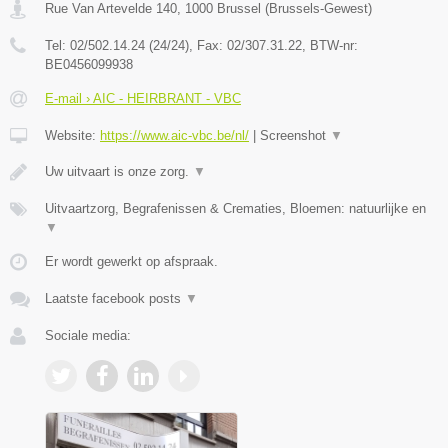
Rue Van Artevelde 140
,
1000
Brussel
(
Brussels-Gewest
)
Tel:
02/502.14.24 (24/24)
, Fax:
02/307.31.22
, BTW-nr:
BE0456099938
E-mail › AIC - HEIRBRANT - VBC
Website:
https://www.aic-vbc.be/nl/
|
Screenshot
▼
Uw uitvaart is onze zorg.
▼
Uitvaartzorg, Begrafenissen & Crematies, Bloemen: natuurlijke en
▼
Er wordt gewerkt op afspraak.
Laatste facebook posts
▼
Sociale media: