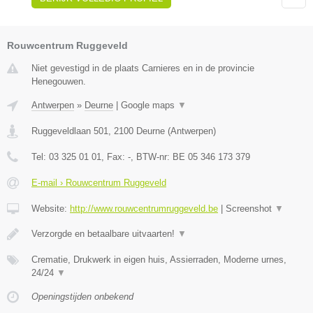
Rouwcentrum Ruggeveld
Niet gevestigd in de plaats Carnieres en in de provincie
Henegouwen.
Antwerpen
»
Deurne
|
Google maps
▼
Ruggeveldlaan 501
,
2100
Deurne
(
Antwerpen
)
Tel:
03 325 01 01
, Fax:
-
, BTW-nr:
BE 05 346 173 379
E-mail › Rouwcentrum Ruggeveld
Website:
http://www.rouwcentrumruggeveld.be
|
Screenshot
▼
Verzorgde en betaalbare uitvaarten!
▼
Crematie, Drukwerk in eigen huis, Assierraden, Moderne urnes,
24/24
▼
Openingstijden onbekend