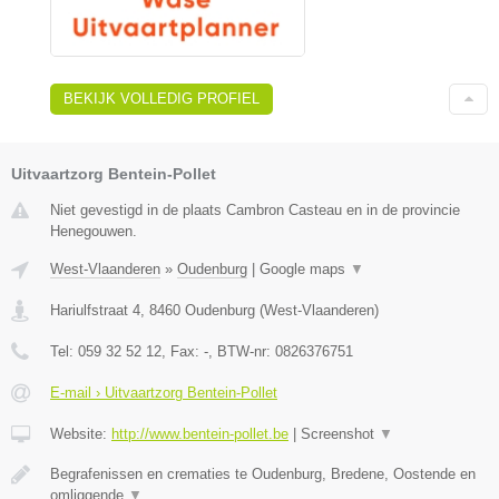
BEKIJK VOLLEDIG PROFIEL
Uitvaartzorg Bentein-Pollet
Niet gevestigd in de plaats Cambron Casteau en in de provincie
Henegouwen.
West-Vlaanderen
»
Oudenburg
|
Google maps
▼
Hariulfstraat 4
,
8460
Oudenburg
(
West-Vlaanderen
)
Tel:
059 32 52 12
, Fax:
-
, BTW-nr:
0826376751
E-mail › Uitvaartzorg Bentein-Pollet
Website:
http://www.bentein-pollet.be
|
Screenshot
▼
Begrafenissen en crematies te Oudenburg, Bredene, Oostende en
omliggende
▼