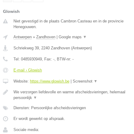
Glowish
Niet gevestigd in de plaats Cambron Casteau en in de provincie
Henegouwen.
Antwerpen
»
Zandhoven
|
Google maps
▼
Schriekweg 39
,
2240
Zandhoven
(
Antwerpen
)
Tel:
0485930949
, Fax:
-
, BTW-nr:
-
E-mail › Glowish
Website:
https://www.glowish.be
|
Screenshot
▼
We verzorgen liefdevolle en warme afscheidsvieringen, helemaal
persoonlijk
▼
Diensten: Persoonlijke afscheidsvieringen
Er wordt gewerkt op afspraak.
Sociale media: