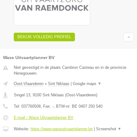
BEKIJK VOLLEDIG PROFIEL
Wase Uitvaartplanner BV
Niet gevestigd in de plaats Cambron Casteau en in de provincie
Henegouwen.
Oost-Vlaanderen
»
Sint Niklaas
|
Google maps
▼
Singel 13
,
9100
Sint Niklaas
(
Oost-Vlaanderen
)
Tel:
037760508
, Fax:
-
, BTW-nr:
BE 0407 250 540
E-mail › Wase Uitvaartplanner BV
Website:
https://www.waseuitvaartplanner.be
|
Screenshot
▼