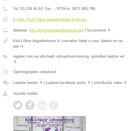
Tel:
03 239 44 44
, Fax:
-
, BTW-nr:
0477.405.789
E-mail › Koh-I-Noor begrafenissen Kohinoor
Website:
http://kohinoorbegrafenissen.be/
|
Screenshot
▼
Koh-I-Noor begrafenissen & crematies helpt u voor, tijdens en na
een
▼
regelen van uw afscheid, uitvaartverzekering, opstellen laatste wil,
▼
Openingstijden onbekend
Laatste tweets
▼
|
Laatste facebook posts
▼
|
Introductie video
▼
Sociale media: