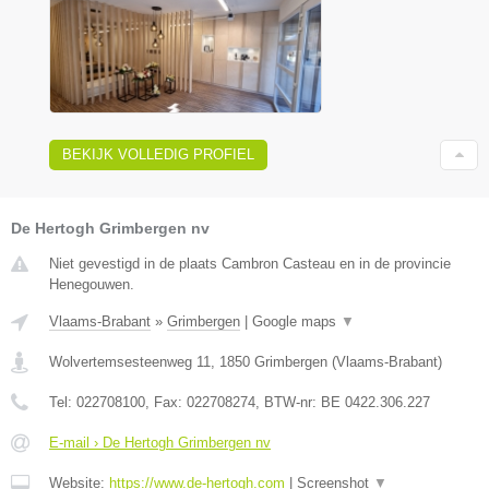
BEKIJK VOLLEDIG PROFIEL
De Hertogh Grimbergen nv
Niet gevestigd in de plaats Cambron Casteau en in de provincie
Henegouwen.
Vlaams-Brabant
»
Grimbergen
|
Google maps
▼
Wolvertemsesteenweg 11
,
1850
Grimbergen
(
Vlaams-Brabant
)
Tel:
022708100
, Fax:
022708274
, BTW-nr:
BE 0422.306.227
E-mail › De Hertogh Grimbergen nv
Website:
https://www.de-hertogh.com
|
Screenshot
▼