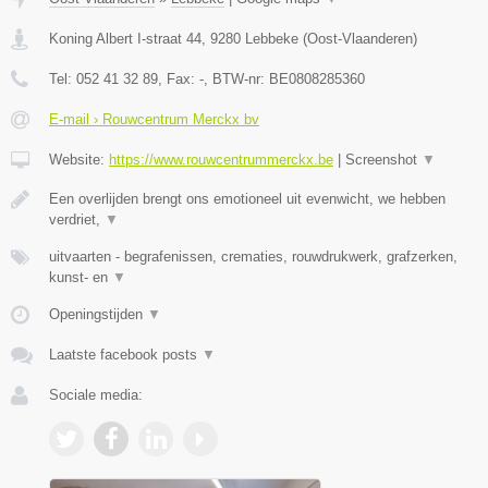
Koning Albert I-straat 44
,
9280
Lebbeke
(
Oost-Vlaanderen
)
Tel:
052 41 32 89
, Fax:
-
, BTW-nr:
BE0808285360
E-mail › Rouwcentrum Merckx bv
Website:
https://www.rouwcentrummerckx.be
|
Screenshot
▼
Een overlijden brengt ons emotioneel uit evenwicht, we hebben
verdriet,
▼
uitvaarten - begrafenissen, crematies, rouwdrukwerk, grafzerken,
kunst- en
▼
Openingstijden
▼
Laatste facebook posts
▼
Sociale media: