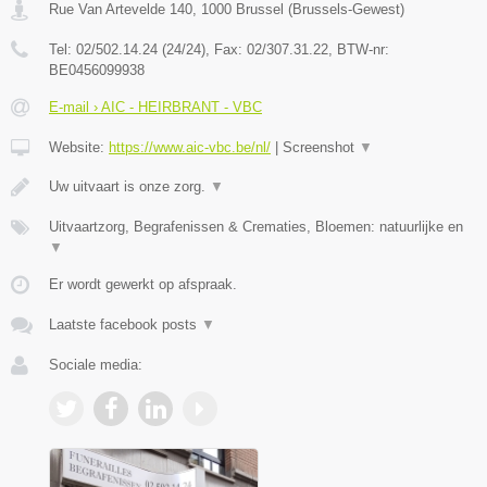
Rue Van Artevelde 140
,
1000
Brussel
(
Brussels-Gewest
)
Tel:
02/502.14.24 (24/24)
, Fax:
02/307.31.22
, BTW-nr:
BE0456099938
E-mail › AIC - HEIRBRANT - VBC
Website:
https://www.aic-vbc.be/nl/
|
Screenshot
▼
Uw uitvaart is onze zorg.
▼
Uitvaartzorg, Begrafenissen & Crematies, Bloemen: natuurlijke en
▼
Er wordt gewerkt op afspraak.
Laatste facebook posts
▼
Sociale media: