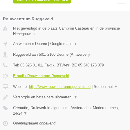
Rouwcentrum Ruggeveld
Niet gevestigd in de plaats Cambron Casteau en in de provincie
Henegouwen.
Antwerpen
»
Deurne
|
Google maps
▼
Ruggeveldlaan 501
,
2100
Deurne
(
Antwerpen
)
Tel:
03 325 01 01
, Fax:
-
, BTW-nr:
BE 05 346 173 379
E-mail › Rouwcentrum Ruggeveld
Website:
http://www.rouwcentrumruggeveld.be
|
Screenshot
▼
Verzorgde en betaalbare uitvaarten!
▼
Crematie, Drukwerk in eigen huis, Assierraden, Moderne urnes,
24/24
▼
Openingstijden onbekend