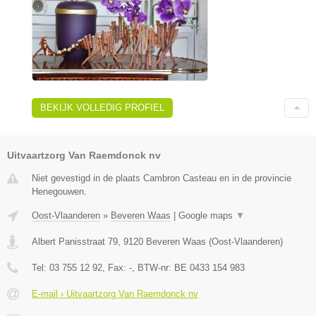
BEKIJK VOLLEDIG PROFIEL
Uitvaartzorg Van Raemdonck nv
Niet gevestigd in de plaats Cambron Casteau en in de provincie
Henegouwen.
Oost-Vlaanderen
»
Beveren Waas
|
Google maps
▼
Albert Panisstraat 79
,
9120
Beveren Waas
(
Oost-Vlaanderen
)
Tel:
03 755 12 92
, Fax:
-
, BTW-nr:
BE 0433 154 983
E-mail › Uitvaartzorg Van Raemdonck nv