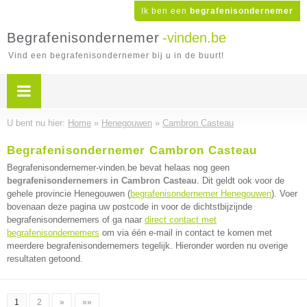
Ik ben een
begrafenisondernemer
Begrafenisondernemer
-vinden.be
Vind een begrafenisondernemer bij u in de buurt!
U bent nu hier:
Home
»
Henegouwen
»
Cambron Casteau
Begrafenisondernemer Cambron Casteau
Begrafenisondernemer-vinden.be bevat helaas nog geen
begrafenisondernemers in Cambron Casteau
. Dit geldt ook voor de
gehele provincie Henegouwen (
begrafenisondernemer Henegouwen
). Voer
bovenaan deze pagina uw postcode in voor de dichtstbijzijnde
begrafenisondernemers of ga naar
direct contact met
begrafenisondernemers
om via één e-mail in contact te komen met
meerdere begrafenisondernemers tegelijk. Hieronder worden nu overige
resultaten getoond.
1
2
»
»»