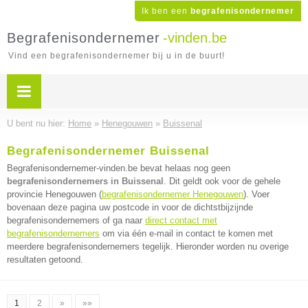
Ik ben een
begrafenisondernemer
Begrafenisondernemer
-vinden.be
Vind een begrafenisondernemer bij u in de buurt!
U bent nu hier:
Home
»
Henegouwen
»
Buissenal
Begrafenisondernemer Buissenal
Begrafenisondernemer-vinden.be bevat helaas nog geen
begrafenisondernemers in Buissenal
. Dit geldt ook voor de gehele
provincie Henegouwen (
begrafenisondernemer Henegouwen
). Voer
bovenaan deze pagina uw postcode in voor de dichtstbijzijnde
begrafenisondernemers of ga naar
direct contact met
begrafenisondernemers
om via één e-mail in contact te komen met
meerdere begrafenisondernemers tegelijk. Hieronder worden nu overige
resultaten getoond.
1
2
»
»»