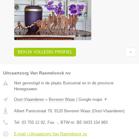
BEKIJK VOLLEDIG PROFIEL
Uitvaartzorg Van Raemdonck nv
Niet gevestigd in de plaats Buissenal en in de provincie
Henegouwen.
Oost-Vlaanderen
»
Beveren Waas
|
Google maps
▼
Albert Panisstraat 79
,
9120
Beveren Waas
(
Oost-Vlaanderen
)
Tel:
03 755 12 92
, Fax:
-
, BTW-nr:
BE 0433 154 983
E-mail › Uitvaartzorg Van Raemdonck nv