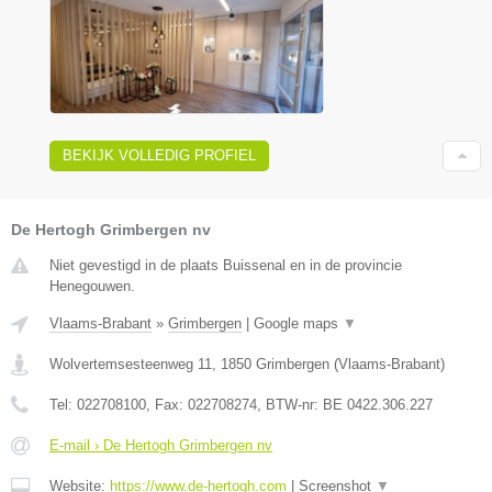
BEKIJK VOLLEDIG PROFIEL
De Hertogh Grimbergen nv
Niet gevestigd in de plaats Buissenal en in de provincie
Henegouwen.
Vlaams-Brabant
»
Grimbergen
|
Google maps
▼
Wolvertemsesteenweg 11
,
1850
Grimbergen
(
Vlaams-Brabant
)
Tel:
022708100
, Fax:
022708274
, BTW-nr:
BE 0422.306.227
E-mail › De Hertogh Grimbergen nv
Website:
https://www.de-hertogh.com
|
Screenshot
▼