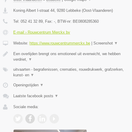
Koning Albert I-straat 44
,
9280
Lebbeke
(
Oost-Vlaanderen
)
Tel:
052 41 32 89
, Fax:
-
, BTW-nr:
BE0808285360
E-mail › Rouwcentrum Merckx bv
Website:
https://www.rouwcentrummerckx.be
|
Screenshot
▼
Een overlijden brengt ons emotioneel uit evenwicht, we hebben
verdriet,
▼
uitvaarten - begrafenissen, crematies, rouwdrukwerk, grafzerken,
kunst- en
▼
Openingstijden
▼
Laatste facebook posts
▼
Sociale media: