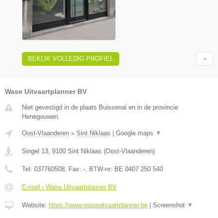
BEKIJK VOLLEDIG PROFIEL
Wase Uitvaartplanner BV
Niet gevestigd in de plaats Buissenal en in de provincie
Henegouwen.
Oost-Vlaanderen
»
Sint Niklaas
|
Google maps
▼
Singel 13
,
9100
Sint Niklaas
(
Oost-Vlaanderen
)
Tel:
037760508
, Fax:
-
, BTW-nr:
BE 0407 250 540
E-mail › Wase Uitvaartplanner BV
Website:
https://www.waseuitvaartplanner.be
|
Screenshot
▼