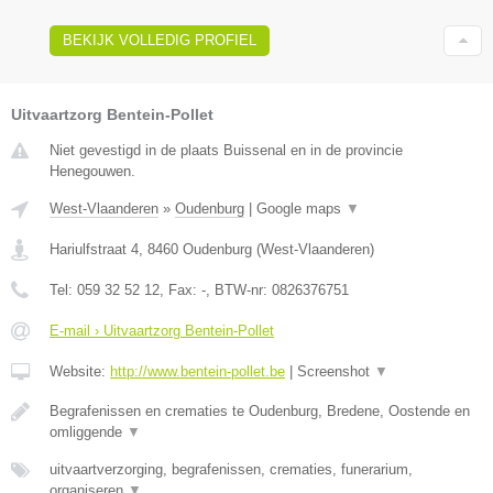
BEKIJK VOLLEDIG PROFIEL
Uitvaartzorg Bentein-Pollet
Niet gevestigd in de plaats Buissenal en in de provincie
Henegouwen.
West-Vlaanderen
»
Oudenburg
|
Google maps
▼
Hariulfstraat 4
,
8460
Oudenburg
(
West-Vlaanderen
)
Tel:
059 32 52 12
, Fax:
-
, BTW-nr:
0826376751
E-mail › Uitvaartzorg Bentein-Pollet
Website:
http://www.bentein-pollet.be
|
Screenshot
▼
Begrafenissen en crematies te Oudenburg, Bredene, Oostende en
omliggende
▼
uitvaartverzorging, begrafenissen, crematies, funerarium,
organiseren
▼