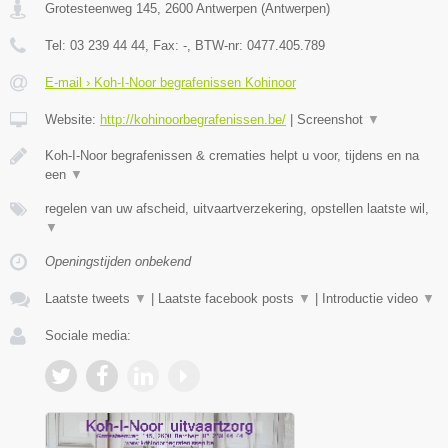
Grotesteenweg 145
,
2600
Antwerpen
(
Antwerpen
)
Tel:
03 239 44 44
, Fax:
-
, BTW-nr:
0477.405.789
E-mail › Koh-I-Noor begrafenissen Kohinoor
Website:
http://kohinoorbegrafenissen.be/
|
Screenshot
▼
Koh-I-Noor begrafenissen & crematies helpt u voor, tijdens en na
een
▼
regelen van uw afscheid, uitvaartverzekering, opstellen laatste wil,
▼
Openingstijden onbekend
Laatste tweets
▼
|
Laatste facebook posts
▼
|
Introductie video
▼
Sociale media: