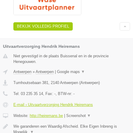
BEKIJK VOLLEDIG PROFIEL
Uitvaartverzorging Hendrik Heiremans
Niet gevestigd in de plaats Buissenal en in de provincie
Henegouwen.
Antwerpen
»
Antwerpen
|
Google maps
▼
Turnhoutsebaan 381
,
2140
Antwerpen
(
Antwerpen
)
Tel:
03 235 35 14
, Fax:
-
, BTW-nr:
-
E-mail › Uitvaartverzorging Hendrik Heiremans
Website:
http://heiremans.be
|
Screenshot
▼
We garanderen een Waardig Afscheid. Elke Eigen Inbreng is
Mogelijk.
▼