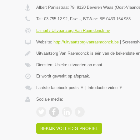
Albert Panisstraat 79
,
9120
Beveren Waas
(
Oost-Vlaand
Tel:
03 755 12 92
, Fax:
-
, BTW-nr:
BE 0433 154 983
E-mail › Uitvaartzorg Van Raemdonck nv
Website:
http://uitvaartzorg-vanraemdonck.be
|
Screensh
Uitvaartzorg Van Raemdonck is één van de bekendste e
Diensten: Unieke uitvaarten op maat
Er wordt gewerkt op afspraak.
Laatste facebook posts
▼
|
Introductie video
▼
Sociale media:
BEKIJK VOLLEDIG PROFIEL