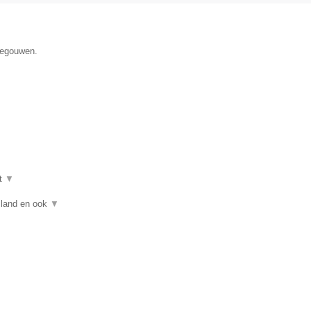
enegouwen.
t
▼
asland en ook
▼