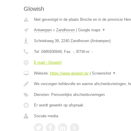
Glowish
Niet gevestigd in de plaats Binche en in de provincie H
Antwerpen
»
Zandhoven
|
Google maps
▼
Schriekweg 39
,
2240
Zandhoven
(
Antwerpen
)
Tel:
0485930949
, Fax:
-
, BTW-nr:
-
E-mail › Glowish
Website:
https://www.glowish.be
|
Screenshot
▼
We verzorgen liefdevolle en warme afscheidsvieringen, h
Diensten: Persoonlijke afscheidsvieringen
Er wordt gewerkt op afspraak.
Sociale media: