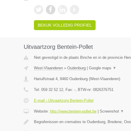
BEKIJK VOLLEDIG PROFIEL
Uitvaartzorg Bentein-Pollet
Niet gevestigd in de plaats Binche en in de provincie H
West-Vlaanderen
»
Oudenburg
|
Google maps
▼
Hariulfstraat 4
,
8460
Oudenburg
(
West-Vlaanderen
)
Tel:
059 32 52 12
, Fax:
-
, BTW-nr:
0826376751
E-mail › Uitvaartzorg Bentein-Pollet
Website:
http://www.bentein-pollet.be
|
Screenshot
▼
Begrafenissen en crematies te Oudenburg, Bredene, Oo