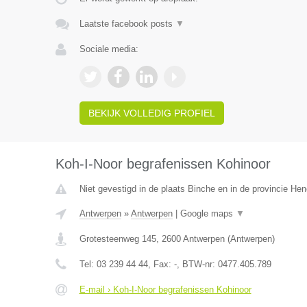
Laatste facebook posts
▼
Sociale media:
BEKIJK VOLLEDIG PROFIEL
Koh-I-Noor begrafenissen Kohinoor
Niet gevestigd in de plaats Binche en in de provincie H
Antwerpen
»
Antwerpen
|
Google maps
▼
Grotesteenweg 145
,
2600
Antwerpen
(
Antwerpen
)
Tel:
03 239 44 44
, Fax:
-
, BTW-nr:
0477.405.789
E-mail › Koh-I-Noor begrafenissen Kohinoor