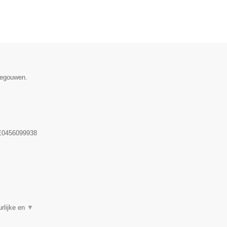
enegouwen.
0456099938
rlijke en
▼