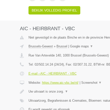
BEKIJK VOLLEDIG PROFIEL
AIC - HEIRBRANT - VBC
Niet gevestigd in de plaats Binche en in de provincie H
Brussels-Gewest
»
Brussel
|
Google maps
▼
Rue Van Artevelde 140
,
1000
Brussel
(
Brussels-Gewest
)
Tel:
02/502.14.24 (24/24)
, Fax:
02/307.31.22
, BTW-nr:
BE
E-mail › AIC - HEIRBRANT - VBC
Website:
https://www.aic-vbc.be/nl/
|
Screenshot
▼
Uw uitvaart is onze zorg.
▼
Uitvaartzorg, Begrafenissen & Crematies, Bloemen: natuu
Er wordt gewerkt op afspraak.