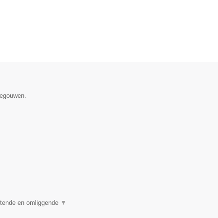
enegouwen.
stende en omliggende
▼