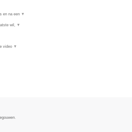
▼
ns en na een
▼
atste wil,
▼
ie video
▼
enegouwen.