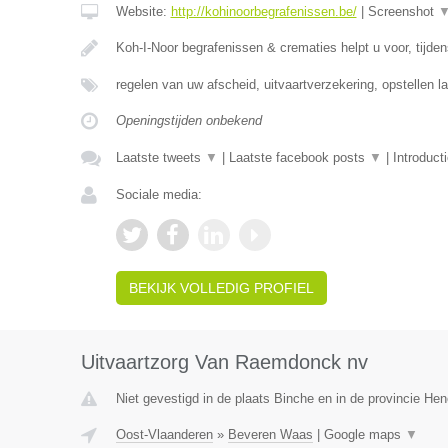
Website:
http://kohinoorbegrafenissen.be/
|
Screenshot
Koh-I-Noor begrafenissen & crematies helpt u voor, tijde
regelen van uw afscheid, uitvaartverzekering, opstellen la
Openingstijden onbekend
Laatste tweets
▼
|
Laatste facebook posts
▼
|
Introduct
Sociale media:
BEKIJK VOLLEDIG PROFIEL
Uitvaartzorg Van Raemdonck nv
Niet gevestigd in de plaats Binche en in de provincie H
Oost-Vlaanderen
»
Beveren Waas
|
Google maps
▼