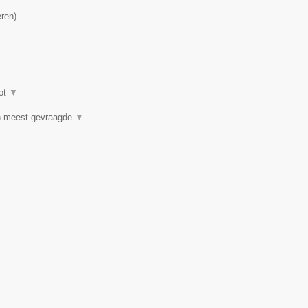
eren
)
ot
▼
n meest gevraagde
▼