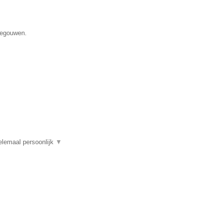
enegouwen.
elemaal persoonlijk
▼