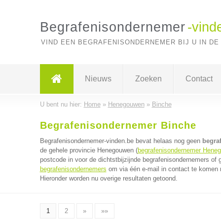
Begrafenisondernemer
-vind
VIND EEN BEGRAFENISONDERNEMER BIJ U IN DE
Nieuws
Zoeken
Contact
U bent nu hier:
Home
»
Henegouwen
»
Binche
Begrafenisondernemer Binche
Begrafenisondernemer-vinden.be bevat helaas nog geen
begra
de gehele provincie Henegouwen (
begrafenisondernemer Hene
postcode in voor de dichtstbijzijnde begrafenisondernemers of
begrafenisondernemers
om via één e-mail in contact te komen 
Hieronder worden nu overige resultaten getoond.
1
2
»
»»