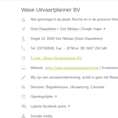
Wase Uitvaartplanner BV
Niet gevestigd in de plaats Binche en in de provincie H
Oost-Vlaanderen
»
Sint Niklaas
|
Google maps
▼
Singel 13
,
9100
Sint Niklaas
(
Oost-Vlaanderen
)
Tel:
037760508
, Fax:
-
, BTW-nr:
BE 0407 250 540
E-mail › Wase Uitvaartplanner BV
Website:
https://www.waseuitvaartplanner.be
|
Screensho
Wij zijn een uitvaartonderneming, actief in gans het Wa
Diensten: Begrafenissen, Uitvaartzorg, Crematie
Openingstijden
▼
Laatste facebook posts
▼
Sociale media: