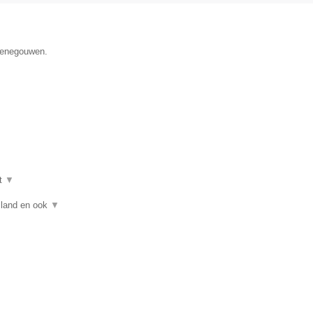
 Henegouwen.
t
▼
asland en ook
▼