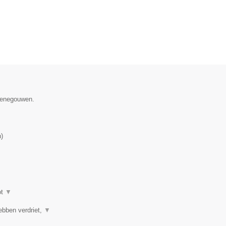
 Henegouwen.
n
)
ot
▼
ebben verdriet,
▼