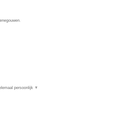
 Henegouwen.
elemaal persoonlijk
▼