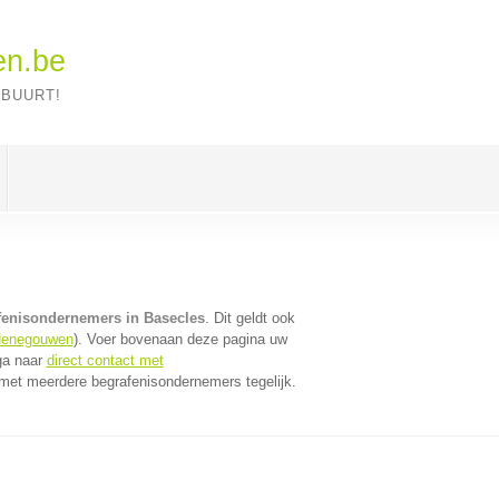
en.be
 BUURT!
fenisondernemers in Basecles
. Dit geldt ook
Henegouwen
). Voer bovenaan deze pagina uw
 ga naar
direct contact met
met meerdere begrafenisondernemers tegelijk.