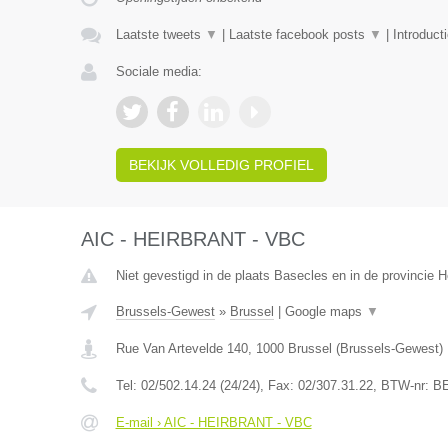
Laatste tweets
▼
|
Laatste facebook posts
▼
|
Introduct
Sociale media:
BEKIJK VOLLEDIG PROFIEL
AIC - HEIRBRANT - VBC
Niet gevestigd in de plaats Basecles en in de provincie
Brussels-Gewest
»
Brussel
|
Google maps
▼
Rue Van Artevelde 140
,
1000
Brussel
(
Brussels-Gewest
)
Tel:
02/502.14.24 (24/24)
, Fax:
02/307.31.22
, BTW-nr:
BE
E-mail › AIC - HEIRBRANT - VBC