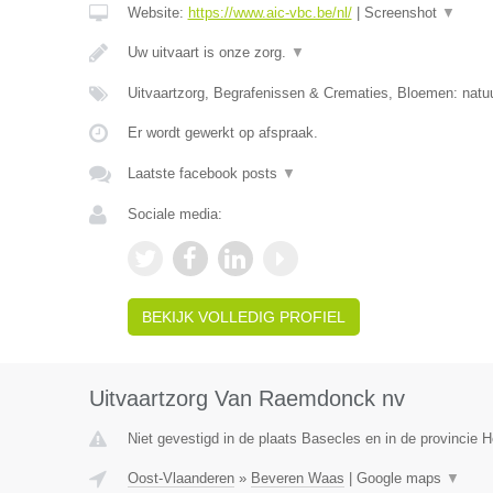
Website:
https://www.aic-vbc.be/nl/
|
Screenshot
▼
Uw uitvaart is onze zorg.
▼
Uitvaartzorg, Begrafenissen & Crematies, Bloemen: natuu
Er wordt gewerkt op afspraak.
Laatste facebook posts
▼
Sociale media:
BEKIJK VOLLEDIG PROFIEL
Uitvaartzorg Van Raemdonck nv
Niet gevestigd in de plaats Basecles en in de provincie
Oost-Vlaanderen
»
Beveren Waas
|
Google maps
▼