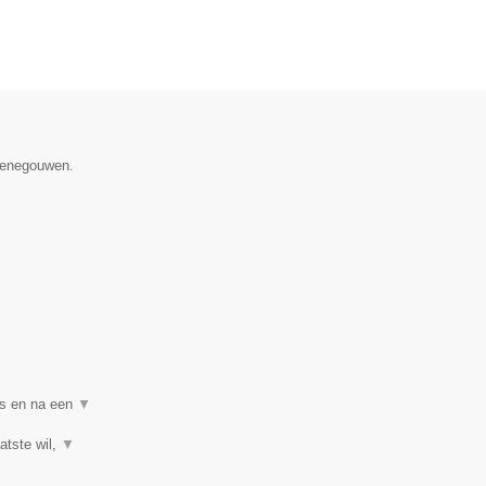
 Henegouwen.
▼
ns en na een
▼
atste wil,
▼