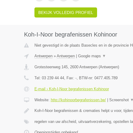
BEKIJK VOLLEDIG PROFIEL
Koh-I-Noor begrafenissen Kohinoor
Niet gevestigd in de plaats Basecles en in de provincie
Antwerpen
»
Antwerpen
|
Google maps
▼
Grotesteenweg 145
,
2600
Antwerpen
(
Antwerpen
)
Tel:
03 239 44 44
, Fax:
-
, BTW-nr:
0477.405.789
E-mail › Koh-I-Noor begrafenissen Kohinoor
Website:
http://kohinoorbegrafenissen.be/
|
Screenshot
Koh-I-Noor begrafenissen & crematies helpt u voor, tijde
regelen van uw afscheid, uitvaartverzekering, opstellen la
Openingstijden onbekend