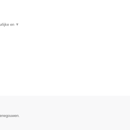
rlijke en
▼
 Henegouwen.