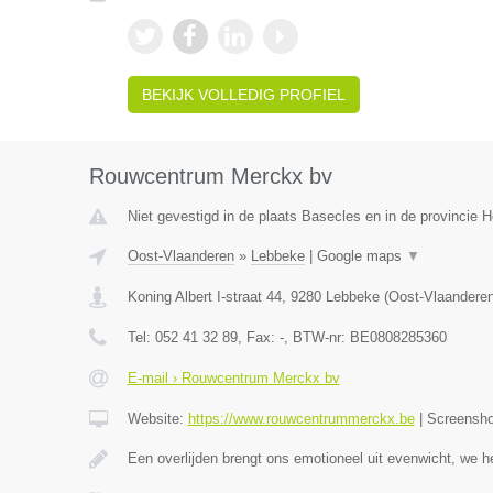
BEKIJK VOLLEDIG PROFIEL
Rouwcentrum Merckx bv
Niet gevestigd in de plaats Basecles en in de provincie
Oost-Vlaanderen
»
Lebbeke
|
Google maps
▼
Koning Albert I-straat 44
,
9280
Lebbeke
(
Oost-Vlaandere
Tel:
052 41 32 89
, Fax:
-
, BTW-nr:
BE0808285360
E-mail › Rouwcentrum Merckx bv
Website:
https://www.rouwcentrummerckx.be
|
Screensh
Een overlijden brengt ons emotioneel uit evenwicht, we h