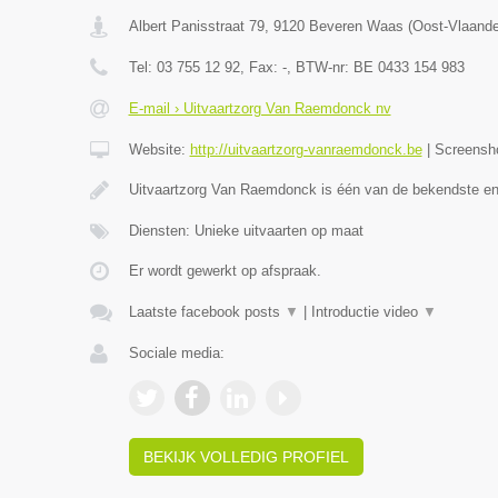
Albert Panisstraat 79
,
9120
Beveren Waas
(
Oost-Vlaand
Tel:
03 755 12 92
, Fax:
-
, BTW-nr:
BE 0433 154 983
E-mail › Uitvaartzorg Van Raemdonck nv
Website:
http://uitvaartzorg-vanraemdonck.be
|
Screensh
Uitvaartzorg Van Raemdonck is één van de bekendste e
Diensten: Unieke uitvaarten op maat
Er wordt gewerkt op afspraak.
Laatste facebook posts
▼
|
Introductie video
▼
Sociale media:
BEKIJK VOLLEDIG PROFIEL