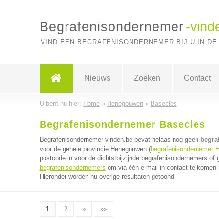
Begrafenisondernemer
-vind
VIND EEN BEGRAFENISONDERNEMER BIJ U IN DE
Nieuws
Zoeken
Contact
U bent nu hier:
Home
»
Henegouwen
»
Basecles
Begrafenisondernemer Basecles
Begrafenisondernemer-vinden.be bevat helaas nog geen
begra
voor de gehele provincie Henegouwen (
begrafenisondernemer 
postcode in voor de dichtstbijzijnde begrafenisondernemers of
begrafenisondernemers
om via één e-mail in contact te komen 
Hieronder worden nu overige resultaten getoond.
1
2
»
»»