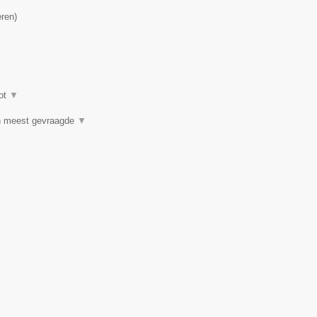
eren
)
ot
▼
n meest gevraagde
▼