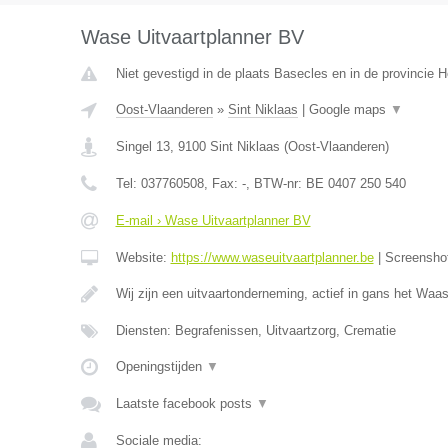
Wase Uitvaartplanner BV
Niet gevestigd in de plaats Basecles en in de provincie
Oost-Vlaanderen
»
Sint Niklaas
|
Google maps
▼
Singel 13
,
9100
Sint Niklaas
(
Oost-Vlaanderen
)
Tel:
037760508
, Fax:
-
, BTW-nr:
BE 0407 250 540
E-mail › Wase Uitvaartplanner BV
Website:
https://www.waseuitvaartplanner.be
|
Screensho
Wij zijn een uitvaartonderneming, actief in gans het Wa
Diensten: Begrafenissen, Uitvaartzorg, Crematie
Openingstijden
▼
Laatste facebook posts
▼
Sociale media: