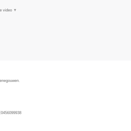
ie video
▼
 Henegouwen.
0456099938