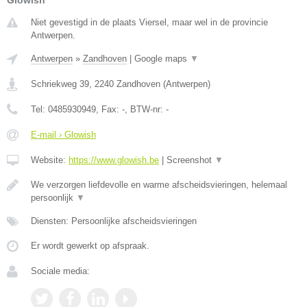
Glowish
Niet gevestigd in de plaats Viersel, maar wel in de provincie
Antwerpen.
Antwerpen
»
Zandhoven
|
Google maps
▼
Schriekweg 39
,
2240
Zandhoven
(
Antwerpen
)
Tel:
0485930949
, Fax:
-
, BTW-nr:
-
E-mail › Glowish
Website:
https://www.glowish.be
|
Screenshot
▼
We verzorgen liefdevolle en warme afscheidsvieringen, helemaal
persoonlijk
▼
Diensten: Persoonlijke afscheidsvieringen
Er wordt gewerkt op afspraak.
Sociale media: