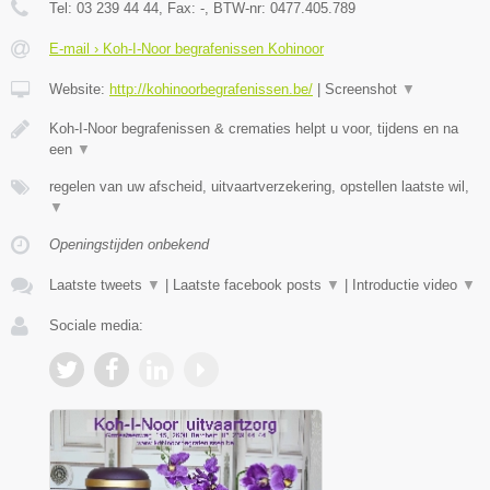
Tel:
03 239 44 44
, Fax:
-
, BTW-nr:
0477.405.789
E-mail › Koh-I-Noor begrafenissen Kohinoor
Website:
http://kohinoorbegrafenissen.be/
|
Screenshot
▼
Koh-I-Noor begrafenissen & crematies helpt u voor, tijdens en na
een
▼
regelen van uw afscheid, uitvaartverzekering, opstellen laatste wil,
▼
Openingstijden onbekend
Laatste tweets
▼
|
Laatste facebook posts
▼
|
Introductie video
▼
Sociale media: