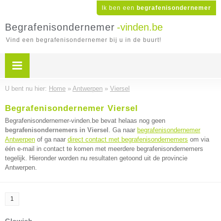
Ik ben een
begrafenisondernemer
Begrafenisondernemer
-vinden.be
Vind een begrafenisondernemer bij u in de buurt!
U bent nu hier:
Home
»
Antwerpen
»
Viersel
Begrafenisondernemer Viersel
Begrafenisondernemer-vinden.be bevat helaas nog geen
begrafenisondernemers in Viersel
. Ga naar
begrafenisondernemer
Antwerpen
of ga naar
direct contact met begrafenisondernemers
om via
één e-mail in contact te komen met meerdere begrafenisondernemers
tegelijk. Hieronder worden nu resultaten getoond uit de provincie
Antwerpen.
1