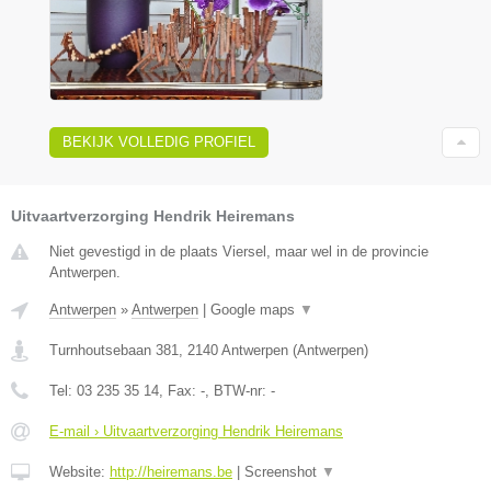
BEKIJK VOLLEDIG PROFIEL
Uitvaartverzorging Hendrik Heiremans
Niet gevestigd in de plaats Viersel, maar wel in de provincie
Antwerpen.
Antwerpen
»
Antwerpen
|
Google maps
▼
Turnhoutsebaan 381
,
2140
Antwerpen
(
Antwerpen
)
Tel:
03 235 35 14
, Fax:
-
, BTW-nr:
-
E-mail › Uitvaartverzorging Hendrik Heiremans
Website:
http://heiremans.be
|
Screenshot
▼